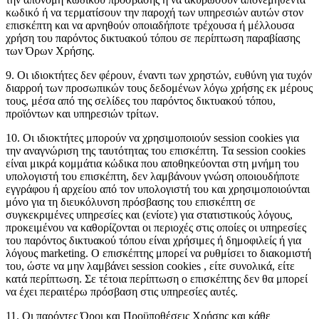
κωδικό ή να τερματίσουν την παροχή των υπηρεσιών αυτών στον
επισκέπτη και να αρνηθούν οποιαδήποτε τρέχουσα ή μέλλουσα
χρήση του παρόντος δικτυακού τόπου σε περίπτωση παραβίασης
των Όρων Χρήσης.
9. Οι ιδιοκτήτες δεν φέρουν, έναντι των χρηστών, ευθύνη για τυχόν
διαρροή των προσωπικών τους δεδομένων λόγω χρήσης εκ μέρους
τους, μέσα από της σελίδες του παρόντος δικτυακού τόπου,
προϊόντων και υπηρεσιών τρίτων.
10. Οι ιδιοκτήτες μπορούν να χρησιμοποιούν session cookies για
την αναγνώριση της ταυτότητας του επισκέπτη. Τα session cookies
είναι μικρά κομμάτια κώδικα που αποθηκεύονται στη μνήμη του
υπολογιστή του επισκέπτη, δεν λαμβάνουν γνώση οποιουδήποτε
εγγράφου ή αρχείου από τον υπολογιστή του και χρησιμοποιούνται
μόνο για τη διευκόλυνση πρόσβασης του επισκέπτη σε
συγκεκριμένες υπηρεσίες και (ενίοτε) για στατιστικούς λόγους,
προκειμένου να καθορίζονται οι περιοχές στις οποίες οι υπηρεσίες
του παρόντος δικτυακού τόπου είναι χρήσιμες ή δημοφιλείς ή για
λόγους marketing. O επισκέπτης μπορεί να ρυθμίσει το διακομιστή
του, ώστε να μην λαμβάνει session cookies , είτε συνολικά, είτε
κατά περίπτωση. Σε τέτοια περίπτωση ο επισκέπτης δεν θα μπορεί
να έχει περαιτέρω πρόσβαση στις υπηρεσίες αυτές.
11. Οι παρόντες Όροι και Προϋποθέσεις Χρήσης και κάθε