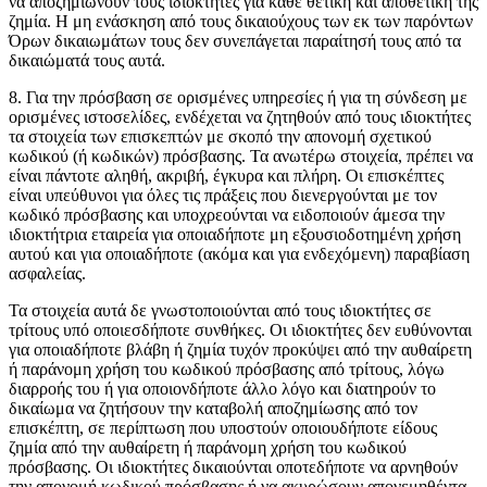
να αποζημιώνουν τους ιδιοκτήτες για κάθε θετική και αποθετική της
ζημία. Η μη ενάσκηση από τους δικαιούχους των εκ των παρόντων
Όρων δικαιωμάτων τους δεν συνεπάγεται παραίτησή τους από τα
δικαιώματά τους αυτά.
8. Για την πρόσβαση σε ορισμένες υπηρεσίες ή για τη σύνδεση με
ορισμένες ιστοσελίδες, ενδέχεται να ζητηθούν από τους ιδιοκτήτες
τα στοιχεία των επισκεπτών με σκοπό την απονομή σχετικού
κωδικού (ή κωδικών) πρόσβασης. Τα ανωτέρω στοιχεία, πρέπει να
είναι πάντοτε αληθή, ακριβή, έγκυρα και πλήρη. Οι επισκέπτες
είναι υπεύθυνοι για όλες τις πράξεις που διενεργούνται με τον
κωδικό πρόσβασης και υποχρεούνται να ειδοποιούν άμεσα την
ιδιοκτήτρια εταιρεία για οποιαδήποτε μη εξουσιοδοτημένη χρήση
αυτού και για οποιαδήποτε (ακόμα και για ενδεχόμενη) παραβίαση
ασφαλείας.
Τα στοιχεία αυτά δε γνωστοποιούνται από τους ιδιοκτήτες σε
τρίτους υπό οποιεσδήποτε συνθήκες. Οι ιδιοκτήτες δεν ευθύνονται
για οποιαδήποτε βλάβη ή ζημία τυχόν προκύψει από την αυθαίρετη
ή παράνομη χρήση του κωδικού πρόσβασης από τρίτους, λόγω
διαρροής του ή για οποιονδήποτε άλλο λόγο και διατηρούν το
δικαίωμα να ζητήσουν την καταβολή αποζημίωσης από τον
επισκέπτη, σε περίπτωση που υποστούν οποιουδήποτε είδους
ζημία από την αυθαίρετη ή παράνομη χρήση του κωδικού
πρόσβασης. Οι ιδιοκτήτες δικαιούνται οποτεδήποτε να αρνηθούν
την απονομή κωδικού πρόσβασης ή να ακυρώσουν απονεμηθέντα