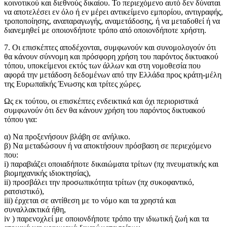
κοινοτικού και διεθνούς δικαίου. Το περιεχόμενο αυτό δεν δύναται
να αποτελέσει εν όλο ή εν μέρει αντικείμενο εμπορίου, αντιγραφής,
τροποποίησης, αναπαραγωγής, αναμετάδοσης, ή να μεταδοθεί ή να
διανεμηθεί με οποιονδήποτε τρόπο από οποιονδήποτε xρήστη.
7. Οι επισκέπτες αποδέχονται, συμφωνούν και συνομολογούν ότι
θα κάνουν σύννομη και πρόσφορη χρήση του παρόντος δικτυακού
τόπου, υποκείμενοι εκτός των άλλων και στη νομοθεσία που
αφορά την μετάδοση δεδομένων από την Ελλάδα προς κράτη-μέλη
της Ευρωπαϊκής Ένωσης και τρίτες χώρες.
Ως εκ τούτου, οι επισκέπτες ενδεικτικά και όχι περιοριστικά
συμφωνούν ότι δεν θα κάνουν χρήση του παρόντος δικτυακού
τόπου για:
α) Να προξενήσουν βλάβη σε ανήλικο.
β) Να μεταδώσουν ή να αποκτήσουν πρόσβαση σε περιεχόμενο
που:
i) παραβιάζει οποιαδήποτε δικαιώματα τρίτων (πχ πνευματικής και
βιομηχανικής ιδιοκτησίας),
ii) προσβάλει την προσωπικότητα τρίτων (πχ συκοφαντικό,
ρατσιστικό),
iii) έρχεται σε αντίθεση με το νόμο και τα χρηστά και
συναλλακτικά ήθη,
iv ) παρενοχλεί με οποιονδήποτε τρόπο την ιδιωτική ζωή και τα