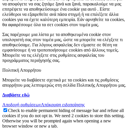
να αποφύγετε να σας ζητάμε ξανά και ξανά, παρακαλούμε να μας
επιτρέψετε να αποθηκεύσουμε ένα cookie για αυτό . Είστε
ελεύθεροι να εξαιρεθείτε ανά πάσα στιγμή ή να επιλέξετε άλλα
cookies για να έχετε καλύτερη εμπειρία. Εάν αρνηθείτε τα cookies,
θα αφαιρέσουμε όλα τα σετ cookies στον τομέα μας.
Σας παρέχουμε μια λίστα με τα αποθηκευμένα cookie στον
υπολογιστή σας στον τομέα μας, ώστε να μπορείτε να ελέγξετε τι
αποθηκεύσαμε. Για λόγους ασφαλείας δεν είμαστε σε θέση να
εμφανίσουμε ή να τροποποιήσουμε cookies από άλλους τομείς.
Μπορείτε να τις ελέγξετε στις ρυθμίσεις ασφαλείας του
προγράμματος περιήγησής σας.
Πολιτική Απορρήτου
Μπορείτε να διαβάσετε σχετικά με τα cookies και τις ρυθμίσεις
απορρήτου μας λεπτομερώς στη σελίδα Πολιτικής Απορρήτου μας.
Διαβάστε εδώ
Αποδοχή ρυθμίσεων
Απόκρυψη ειδοποίησης
Check to enable permanent hiding of message bar and refuse all
cookies if you do not opt in. We need 2 cookies to store this setting.
Otherwise you will be prompted again when opening a new
browser window or new a tab.