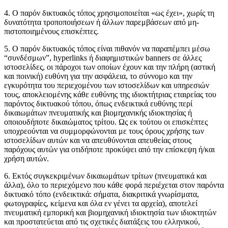
4. Ο παρόν δικτυακός τόπος χρησιμοποιείται «ως έχει», χωρίς τη
δυνατότητα τροποποιήσεων ή άλλων παρεμβάσεων από μη-
πιστοποιημένους επισκέπτες.
5. Ο παρόν δικτυακός τόπος είναι πιθανόν να παραπέμπει μέσω
“συνδέσμων”, hyperlinks ή διαφημιστικών banners σε άλλες
ιστοσελίδες, οι πάροχοι των οποίων έχουν και την πλήρη (αστική
και ποινική) ευθύνη για την ασφάλεια, το σύννομο και την
εγκυρότητα του περιεχομένου των ιστοσελίδων και υπηρεσιών
τους, αποκλειομένης κάθε ευθύνης της ιδιοκτήτριας εταιρείας του
παρόντος δικτυακού τόπου, όπως ενδεικτικά ευθύνης περί
δικαιωμάτων πνευματικής και βιομηχανικής ιδιοκτησίας ή
οποιουδήποτε δικαιώματος τρίτου. Ως εκ τούτου οι επισκέπτες
υποχρεούνται να συμμορφώνονται με τους όρους χρήσης των
ιστοσελίδων αυτών και να απευθύνονται απευθείας στους
παρόχους αυτών για οτιδήποτε προκύψει από την επίσκεψη ή/και
χρήση αυτών.
6. Εκτός συγκεκριμένων δικαιωμάτων τρίτων (πνευματικά και
άλλα), όλο το περιεχόμενο που κάθε φορά περιέχεται στον παρόντα
δικτυακό τόπο (ενδεικτικά: σήματα, διακριτικά γνωρίσματα,
φωτογραφίες, κείμενα και όλα εν γένει τα αρχεία), αποτελεί
πνευματική εμπορική και βιομηχανική ιδιοκτησία των ιδιοκτητών
και προστατεύεται από τις σχετικές διατάξεις του ελληνικού,