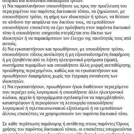
ατομικά και κοινωνικά δικαιώματα τρίτων.
γ) Να παραπλανήσουν οποιονδήποτε ως προς την προέλευση του
περιεχομένου του παρόντος δικτυακού τόπου, να ζημιώσουν, με
οποιονδήποτε τρόπο, τη φήμη των ιδιοκτητών ή τρίτων, να θέσουν
σε κίνδυνο την ασφάλεια του δικτύου τους, να εμποδίσουν
οποιονδήποτε επισκέπτη να έχει πρόσβαση στον παρόντα δικτυακό
τόπο ή οποιοδήποτε υπηρεσία στεγάζεται στο δίκτυο των
ιδιοκτητών ή να παρακάμπτουν τον έλεγχο της ταυτότητάς τους από
αυτούς.
δ) Να εγκαταστήσουν και προωθήσουν, με οποιοδήποτε τρόπο,
οποιουδήποτε είδους αυτόκλητη ή μη εξουσιοδοτημένη διαφήμιση
ή μη ζητηθέντα από το λήπτη ηλεκτρονικά μηνύματα (spam),
συστήματα πυραμίδων και οποιαδήποτε άλλη μορφή ανεπιθύμητης
προώθησης περιεχομένου, καθώς και να εγκαταστήσουν και
προωθήσουν διαφημίσεις χωρίς την έγγραφη συναίνεση των
ιδιοκτητών.
ε) Να εγκαταστήσουν, προωθήσουν ή/και διαθέσουν περιεχόμενο
που περιέχει ιούς λογισμικού ή οποιοδήποτε άλλο ηλεκτρονικό
κώδικα, αρχεία ή προγράμματα σχεδιασμένα να παρεμβληθούν,
καταστρέψουν ή περιορίσουν τη λειτουργία οποιουδήποτε
λογισμικού ή τηλεπικοινωνιακού εξοπλισμού ή να εμποδίσουν
άλλους επισκέπτες να χρησιμοποιούν τον παρόντα δικτυακό τόπο.
Σε κάθε περίπτωση παράνομης ή αντίθετης στους παρόντες Όρους
χρήσης του παρόντος δικτυακού τόπου, οι επισκέπτες υποχρεούνται