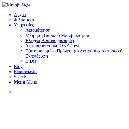
Αρχική
Φιλοσοφία
Υπηρεσίες
Λιπομέτρηση
Μέτρηση Βασικού Μεταβολισμού
Έλεγχος Δυσαπορρόφησης
Διατροφογενετικό DNA-Test
Εξατομικευμένο Πρόγραμμα Διατροφής- Διατροφική
Εκπαίδευση
E-Diet
Blog
Επικοινωνία
Search
Menu
Menu