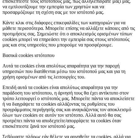
επισκέπτεστε τους ιστότοπούς μας, πώς αλληλεπιδράτε μαζί μας,
να εμπλουτίζουμε την εμπειρία των χρηστών και να
προσαρμόζουμε τη σχέση σας με τον ιστότοπό μας.
Κάντε κλικ στις διάφορες επικεφαλίδες των κατηγοριών για να
μάθετε περισσότερα. Μπορείτε επίσης να αλλάξετε κάποιες από τις
προτιμήσεις σας. Σημειώστε ότι ο αποκλεισμός ορισμένων τύπων
cookies μπορεί να επηρεάσει την εμπειρία σας στους ιστότοπούς
μας και στις υπηρεσίες που μπορούμε να προσφέρουμε.
Βασικά cookies ιστότοπου
Αυτά τα cookies είναι απολύτως απαραίτητα για την παροχή
υπηρεσιών που διατίθενται μέσω του ιστότοπού μας και για τη
χρήση ορισμένων από τις λειτουργίες του.
Επειδή αυτά τα cookies είναι απολύτως απαραίτητα για την
παράδοση του ιστότοπου, η άρνησή τους θα έχει αντίκτυπο στον
τρόπο λειτουργεί ο ιστότοπός μας. Μπορείτε πάντα να αποκλείσετε
ή να διαγράψετε τα cookies αλλάζοντας τις ρυθμίσεις του
προγράμματος περιήγησής σας και αναγκάζοντας τον αποκλεισμό
όλων των cookies σε αυτόν τον ιστότοπο. Αλλά αυτό θα σας
προτρέπει πάντα να αποδεχτείτε/απορρίψετε τα cookies όταν
επισκέπτεστε ξανά τον ιστότοπό μας.
Σεβόμαστε πλήρως εάν θέλετε να αρνηθείτε τα cookies, αλλά για