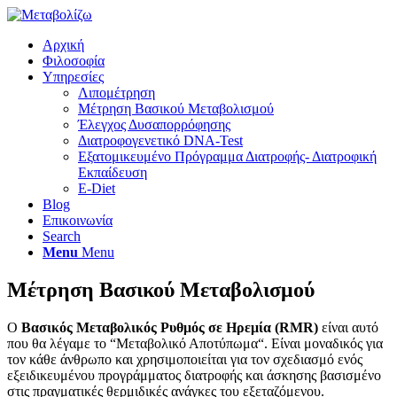
Αρχική
Φιλοσοφία
Υπηρεσίες
Λιπομέτρηση
Μέτρηση Βασικού Μεταβολισμού
Έλεγχος Δυσαπορρόφησης
Διατροφογενετικό DNA-Test
Εξατομικευμένο Πρόγραμμα Διατροφής- Διατροφική
Εκπαίδευση
E-Diet
Blog
Επικοινωνία
Search
Menu
Menu
Μέτρηση Βασικού Μεταβολισμού
Ο
Βασικός Μεταβολικός Ρυθμός σε Ηρεμία (RMR)
είναι αυτό
που θα λέγαμε το “Μεταβολικό Αποτύπωμα“. Είναι μοναδικός για
τον κάθε άνθρωπο και χρησιμοποιείται για τον σχεδιασμό ενός
εξειδικευμένου προγράμματος διατροφής και άσκησης βασισμένο
στις πραγματικές θερμιδικές ανάγκες του εξεταζόμενου.