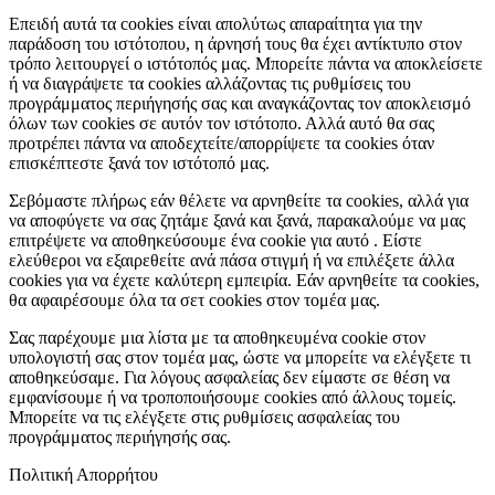
Επειδή αυτά τα cookies είναι απολύτως απαραίτητα για την
παράδοση του ιστότοπου, η άρνησή τους θα έχει αντίκτυπο στον
τρόπο λειτουργεί ο ιστότοπός μας. Μπορείτε πάντα να αποκλείσετε
ή να διαγράψετε τα cookies αλλάζοντας τις ρυθμίσεις του
προγράμματος περιήγησής σας και αναγκάζοντας τον αποκλεισμό
όλων των cookies σε αυτόν τον ιστότοπο. Αλλά αυτό θα σας
προτρέπει πάντα να αποδεχτείτε/απορρίψετε τα cookies όταν
επισκέπτεστε ξανά τον ιστότοπό μας.
Σεβόμαστε πλήρως εάν θέλετε να αρνηθείτε τα cookies, αλλά για
να αποφύγετε να σας ζητάμε ξανά και ξανά, παρακαλούμε να μας
επιτρέψετε να αποθηκεύσουμε ένα cookie για αυτό . Είστε
ελεύθεροι να εξαιρεθείτε ανά πάσα στιγμή ή να επιλέξετε άλλα
cookies για να έχετε καλύτερη εμπειρία. Εάν αρνηθείτε τα cookies,
θα αφαιρέσουμε όλα τα σετ cookies στον τομέα μας.
Σας παρέχουμε μια λίστα με τα αποθηκευμένα cookie στον
υπολογιστή σας στον τομέα μας, ώστε να μπορείτε να ελέγξετε τι
αποθηκεύσαμε. Για λόγους ασφαλείας δεν είμαστε σε θέση να
εμφανίσουμε ή να τροποποιήσουμε cookies από άλλους τομείς.
Μπορείτε να τις ελέγξετε στις ρυθμίσεις ασφαλείας του
προγράμματος περιήγησής σας.
Πολιτική Απορρήτου