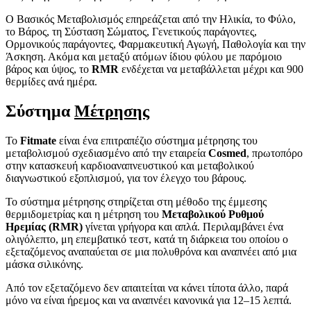
Ο Βασικός Μεταβολισμός επηρεάζεται από την Ηλικία, το Φύλο,
το Βάρος, τη Σύσταση Σώματος, Γενετικούς παράγοντες,
Ορμονικούς παράγοντες, Φαρμακευτική Αγωγή, Παθολογία και την
Άσκηση. Ακόμα και μεταξύ ατόμων ίδιου φύλου με παρόμοιο
βάρος και ύψος, το
RMR
ενδέχεται να μεταβάλλεται μέχρι και 900
θερμίδες ανά ημέρα.
Σύστημα
Μέτρησης
Το
Fitmate
είναι ένα επιτραπέζιο σύστημα μέτρησης του
μεταβολισμού σχεδιασμένο από την εταιρεία
Cosmed
, πρωτοπόρο
στην κατασκευή καρδιοαναπνευστικού και μεταβολικού
διαγνωστικού εξοπλισμού, για τον έλεγχο του βάρους.
Το σύστημα μέτρησης στηρίζεται στη μέθοδο της έμμεσης
θερμιδομετρίας και η μέτρηση του
Μεταβολικού Ρυθμού
Ηρεμίας (RMR)
γίνεται γρήγορα και απλά. Περιλαμβάνει ένα
ολιγόλεπτο, μη επεμβατικό τεστ, κατά τη διάρκεια του οποίου ο
εξεταζόμενος αναπαύεται σε μια πολυθρόνα και αναπνέει από μια
μάσκα σιλικόνης.
Από τον εξεταζόμενο δεν απαιτείται να κάνει τίποτα άλλο, παρά
μόνο να είναι ήρεμος και να αναπνέει κανονικά για 12–15 λεπτά.